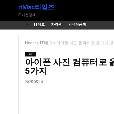
itMac타임즈
iT가전경제
IT테크
자격증
컴퓨터공학
Home
»
IT테크
»
아이폰 사진 컴퓨터로 옮기기 방
IT테크
아이폰 사진 컴퓨터로 
5가지
2025.05.14