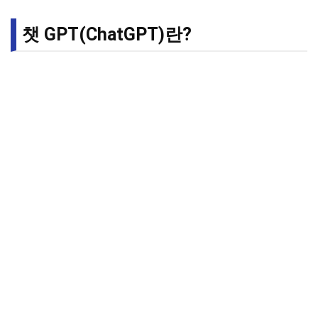
챗 GPT(ChatGPT)란?