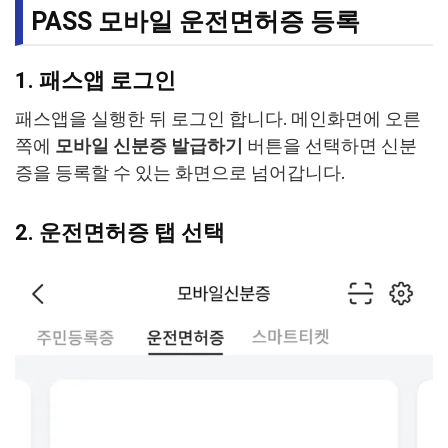
PASS 모바일 운전면허증 등록
1. 패스앱 로그인
패스앱을 실행한 뒤 로그인 합니다. 메인화면에 오른
쪽에
모바일 신분증 발급하기
버튼을 선택하면 신분
증을 등록할 수 있는 화면으로 넘어갑니다.
2. 운전면허증 탭 선택