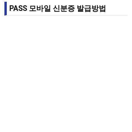
PASS 모바일 신분증 발급방법