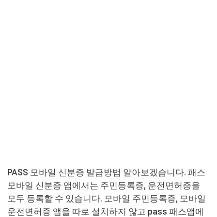
PASS 모바일 신분증 발급방법 알아보겠습니다. 패스
모바일 신분증 앱에서는 주민등록증, 운전면허증을
모두 등록할 수 있습니다. 모바일 주민등록증, 모바일
운전면허증 앱을 따로 설치하지 않고 pass 패스앱에