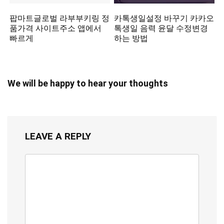
팝마트글로벌 라부부키링 정
카톡생일설정 바꾸기 카카오
품가격 사이트주소 앱에서
톡생일 음력 윤달 수정변경
빠르게
하는 방법
We will be happy to hear your thoughts
LEAVE A REPLY