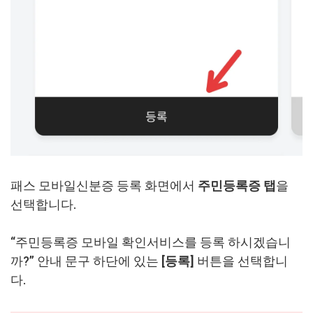
패스 모바일신분증 등록 화면에서
주민등록증 탭
을
선택합니다.
“주민등록증 모바일 확인서비스를 등록 하시겠습니
까?” 안내 문구 하단에 있는
[등록]
버튼을 선택합니
다.